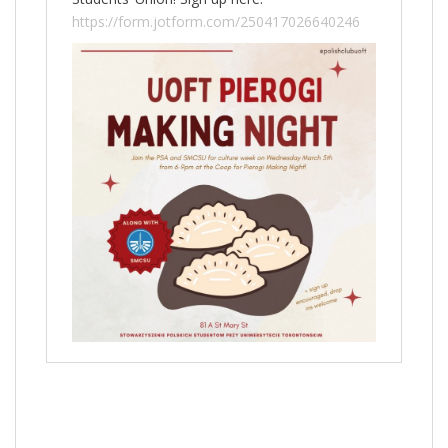
https://form.jotform.com/250417026640246