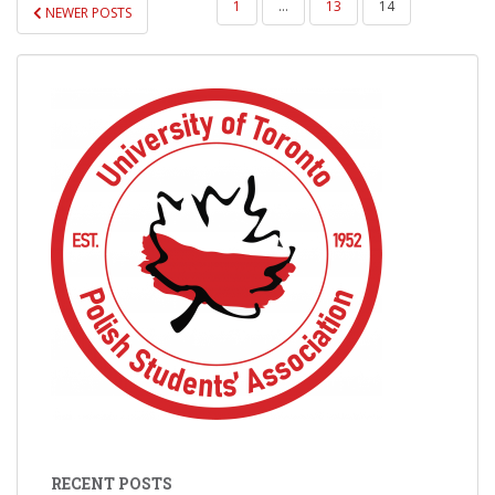
POSTS
1
…
13
14
NEWER POSTS
PAGINATION
RECENT POSTS