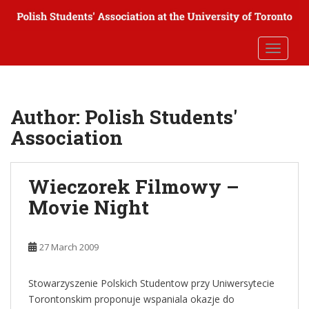
S
k
i
TOGGLE
p
t
o
m
Author:
Polish Students'
a
Association
i
n
c
Wieczorek Filmowy –
o
n
Movie Night
t
e
n
27 March 2009
t
Stowarzyszenie Polskich Studentow przy Uniwersytecie
Torontonskim proponuje wspaniala okazje do