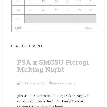
17
18
19
20
21
22
23
24
25
26
27
28
29
30
31
«Jul
Sep»
FEATURED EVENT
PSA x SMCSU Pierogi
Making Night
14 February 2025
Leave a comment
Join us on March 5 for Pierogi Making Night, in
collaboration with the St. Michael’s College
Students’ Union! Sign up here: