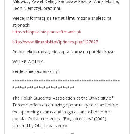
Milowicz, Pawel Delag, Radoslaw Pazura, Anna Mucha,
Leon Niemczyk oraz inni.
Wiecej informacji na temat filmu mozna znalezc na
stronach:
http://chlopaki.nie.placza.filmweb.pl/
http://www.filmpolski.pl/fp/index.php/127827
Po projekcji tradycyjnie zapraszamy na paczki i kawe.
WSTEP WOLNY!!!
Serdecznie zapraszamy!
*********************************************
**************************
The Polish Students’ Association at the University of
Toronto offers an amazing opportunity to relax before
the upcoming exams and laugh at one of the most
popular Polish comedies, “Boys don’t cry” (2000)
directed by Olaf Lubaszenko.