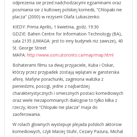
odprezenia sie przed nadchodzacymi egzaminami oraz
posmiania sie z kultowej polskiej komedii, “Chlopaki nie
placza” (2000) w rezyserii Olafa Lubaszenko.
KIEDY: Prima Aprilis, 1 kwietnia, godz. 19:30
GDZIE: Bahen Centre for Information Technology (BA),
sala 2135 (UWAGA: jest to inny budynek niz zawsze), 40
St. George Street
MAPA:
http://www.osm.utoronto.ca/map/map.html
Bohaterami filmu sa dwaj przyjaciele, Kuba i Oskar,
którzy przez przypadek zostają wplątani w gansterska
aferę. Mafijne porachunki, zaginiona walizka z
pieniedzmi, poscigi, jedne z najbardziej
charakterystycznych i smiesznych postaci komediowych
oraz wiele niezapomnianych dialogow to tylko kilka z
rzeczy, ktore “Chlopaki nie placza” maja do
zaoferowania.
W rolach glownych wystepuje plejada polskich aktorow
komediowych, czyli Maciej Stuhr, Cezary Pazura, Michal