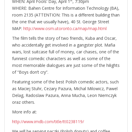
st
WHEN: April Fools’ Day, April 1
, 7:30pm
WHERE: Bahen Centre for Information Technology (BA),
room 2135 (ATTENTION: This is a different building than
the one that we usually have), 40 St. George Street
MAP:
http://www.osm.utoronto.ca/map/map.html
The film tells the story of two friends, Kuba and Oscar,
who accidentally get involved in a gangster plot. Mafia
wars, lost suitcase full of money, car chases, one of the
funniest comedic characters as well as some of the
most memorable dialogues are just some of the hilights
of “Boys don’t cry”.
Featuring some of the best Polish comedic actors, such
as Maciej Stuhr, Cezary Pazura, Michal Milowicz, Pawel
Delag, Radoslaw Pazura, Anna Mucha, Leon Niemczyk
oraz others.
More info at:
http://www.imdb.com/title/tt0238119/
We will be serving paczki (Polish donuts) and coffee